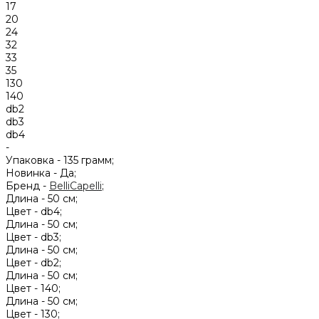
17
20
24
32
33
35
130
140
db2
db3
db4
-
Упаковка -
135 грамм;
Новинка -
Да;
Бренд -
BelliCapelli
;
Длина -
50 см;
Цвет -
db4;
Длина -
50 см;
Цвет -
db3;
Длина -
50 см;
Цвет -
db2;
Длина -
50 см;
Цвет -
140;
Длина -
50 см;
Цвет -
130;