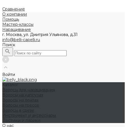
Сравнение
О компании
Помощь
Мастер-классы
Наращивание
г. Москва, ул. Дмитрия Ульянова, д.31
info@belli-capelli.ru
Поиск
Войти
Каталог
Волосы для наращивания
Волосы на капсулах
Волосы на лентах
Волосы на трессе
Волосы в срезе
Инструмент и аксессуары
Постижи и парики
О нас