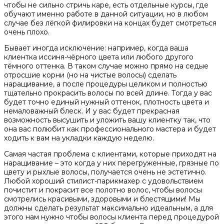
чтобы не сильно стричь каре, есть отдельные курсы, где
обучают именно работе в данной ситуации, но в любом
случае без лёгкой филировки на концах будет смотреться
очень плохо.
Бывает иногда исключение: например, когда ваша
клиентка иссиня-чёрного цвета или любого другого
тёмного оттенка. В таком случае можно прямо на седые
отросшие корни (но на чистые волосы) сделать
наращивание, а после процедуры целиком и полностью
тщательно прокрасить волосы по всей длине. Тогда у вас
будет точно единый нужный оттенок, плотность цвета и
немаловажный блеск. И у вас будет прекрасная
возможность высушить и уложить вашу клиентку так, что
она вас полюбит как профессионального мастера и будет
ходить к вам на укладки каждую неделю.
Самая частая проблема с клиентами, которые приходят на
наращивание – это когда у них перегруженные, грязные по
цвету и рыхлые волосы, получается очень не эстетично.
Любой хороший стилист-парикмахер с удовольствием
почистит и покрасит все полотно волос, чтобы волосы
смотрелись красивыми, здоровыми и блестящими! Мы
должны сделать результат максимально идеальным, а для
этого нам нужно чтобы волосы клиента перед процедурой