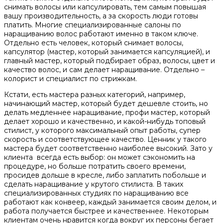
снимать волосы или капсулировать, тем самым повышая
вашу производительность, а за скорость люди готовы
платить. Многие специализированные салоны по
наращиванию волос работают именно в таком ключе.
Отдельно есть человек, который снимает волосы,
капсулятор (мастер, который занимается капсуляцией), и
главный мастер, который подбирает образ, волосы, цвет и
качество волос, и сам делает наращивание. Отдельно –
колорист и специалист по стрижкам.
Кстати, есть мастера разных категорий, например,
начинающий мастер, который будет дешевле стоить, но
делать медленнее наращивание, профи мастер, который
делает хорошо и качественно, и какой-нибудь топовый
стилист, у которого максимальный опыт работы, супер
скорость и соответствующее качество. Ценник у такого
мастера будет соответственно наиболее высокий. Зато у
клиента всегда есть выбор: он может сэкономить на
процедуре, но больше потратить своего времени,
просидев дольше в кресле, либо заплатить побольше и
сделать наращивание у крутого стилиста. В таких
специализированных студиях по наращиванию все
работают как конвеер, каждый занимается своим делом, и
работа получается быстрее и качественнее. Некоторым
клиентам очень нравится когда вокруг их персоны бегает