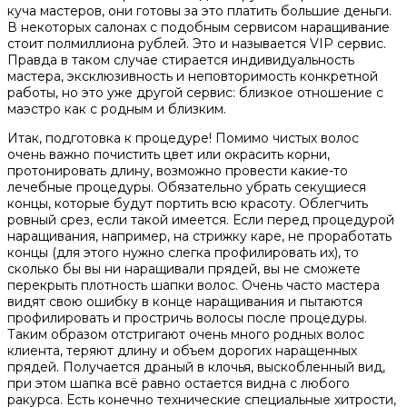
куча мастеров, они готовы за это платить большие деньги.
В некоторых салонах с подобным сервисом наращивание
стоит полмиллиона рублей. Это и называется VIP сервис.
Правда в таком случае стирается индивидуальность
мастера, эксклюзивность и неповторимость конкретной
работы, но это уже другой сервис: близкое отношение с
маэстро как с родным и близким.
Итак, подготовка к процедуре! Помимо чистых волос
очень важно почистить цвет или окрасить корни,
протонировать длину, возможно провести какие-то
лечебные процедуры. Обязательно убрать секущиеся
концы, которые будут портить всю красоту. Облегчить
ровный срез, если такой имеется. Если перед процедурой
наращивания, например, на стрижку каре, не проработать
концы (для этого нужно слегка профилировать их), то
сколько бы вы ни наращивали прядей, вы не сможете
перекрыть плотность шапки волос. Очень часто мастера
видят свою ошибку в конце наращивания и пытаются
профилировать и простричь волосы после процедуры.
Таким образом отстригают очень много родных волос
клиента, теряют длину и объем дорогих наращенных
прядей. Получается драный в клочья, выскобленный вид,
при этом шапка всё равно остается видна с любого
ракурса. Есть конечно технические специальные хитрости,