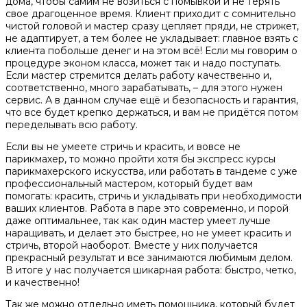
дома, чтобы самим не возиться с помывкой и не терять
свое драгоценное время. Клиент приходит с сомнительно
чистой головой и мастер сразу цепляет пряди, не стрижет,
не адаптирует, а тем более не укладывает: главное взять с
клиента побольше денег и на этом всё! Если мы говорим о
процедуре эконом класса, может так и надо поступать.
Если мастер стремится делать работу качественно и,
соответственно, много зарабатывать, – для этого нужен
сервис. А в данном случае ещё и безопасность и гарантия,
что все будет крепко держаться, и вам не придётся потом
переделывать всю работу.
Если вы не умеете стричь и красить, и вовсе не
парикмахер, то можно пройти хотя бы экспресс курсы
парикмахерского искусства, или работать в тандеме с уже
профессиональный мастером, который будет вам
помогать: красить, стричь и укладывать при необходимости
ваших клиентов. Работа в паре это современно, и порой
даже оптимальнее, так как один мастер умеет лучше
наращивать, и делает это быстрее, но не умеет красить и
стричь, второй наоборот. Вместе у них получается
прекрасный результат и все занимаются любимым делом.
В итоге у нас получается шикарная работа: быстро, четко,
и качественно!
Так же можно отдельно иметь помощника, который будет