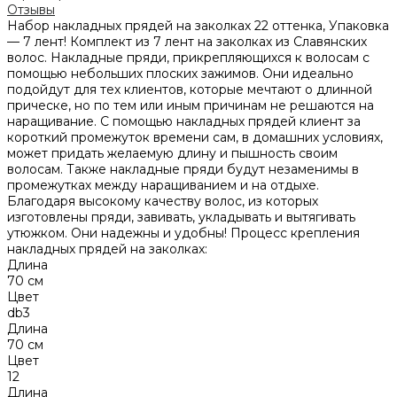
Отзывы
Набор накладных прядей на заколках 22 оттенка, Упаковка
— 7 лент! Комплект из 7 лент на заколках из Славянских
волос. Накладные пряди, прикрепляющихся к волосам с
помощью небольших плоских зажимов. Они идеально
подойдут для тех клиентов, которые мечтают о длинной
прическе, но по тем или иным причинам не решаются на
наращивание. С помощью накладных прядей клиент за
короткий промежуток времени сам, в домашних условиях,
может придать желаемую длину и пышность своим
волосам. Также накладные пряди будут незаменимы в
промежутках между наращиванием и на отдыхе.
Благодаря высокому качеству волос, из которых
изготовлены пряди, завивать, укладывать и вытягивать
утюжком. Они надежны и удобны! Процесс крепления
накладных прядей на заколках:
Длина
70 см
Цвет
db3
Длина
70 см
Цвет
12
Длина