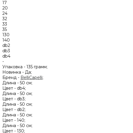
17
20
24
32
33
35
130
140
db2
db3
db4
-
Упаковка -
135 грамм;
Новинка -
Да;
Бренд -
BelliCapelli
;
Длина -
50 см;
Цвет -
db4;
Длина -
50 см;
Цвет -
db3;
Длина -
50 см;
Цвет -
db2;
Длина -
50 см;
Цвет -
140;
Длина -
50 см;
Цвет -
130;