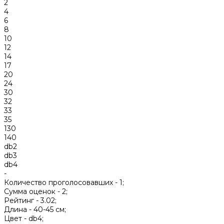
2
4
6
8
10
12
14
17
20
24
30
32
33
35
130
140
db2
db3
db4
-
Количество проголосовавших -
1;
Сумма оценок -
2;
Рейтинг -
3.02;
Длина -
40-45 см;
Цвет -
db4;